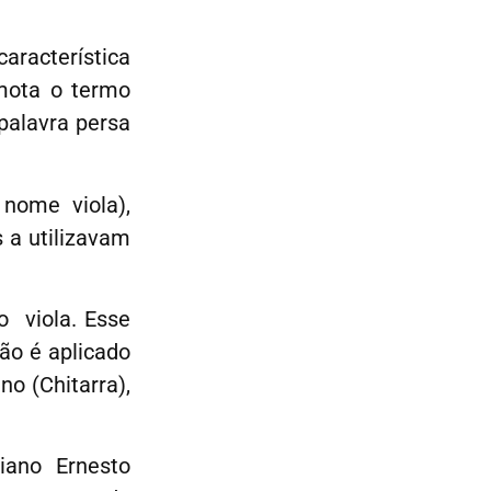
aracterística
mota o termo
palavra persa
nome viola),
s a utilizavam
o viola. Esse
ão é aplicado
no (Chitarra),
iano Ernesto