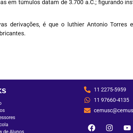
adas em túmulos datam de 3.700 a.C.; figurando in
as derivações, é que o luthier Antonio Torres 
bricantes.
ks
11 2275-5959
11 97660-4135
o
cemusc@cemusc
os
essores
cola
 de Alunos