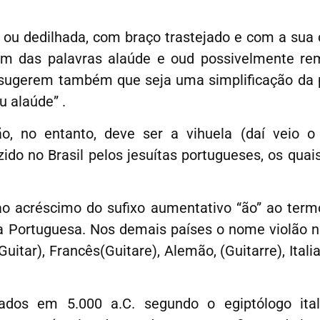
u dedilhada, com braço trastejado e com a sua c
em das palavras alaúde e oud possivelmente re
s sugerem também que seja uma simplificação da 
u alaúde” .
 no entanto, deve ser a vihuela (daí veio o 
ido no Brasil pelos jesuítas portugueses, os quai
ao acréscimo do sufixo aumentativo “ão” ao term
 Portuguesa. Nos demais países o nome violão n
itar), Francês(Guitare), Alemão, (Guitarre), Italia
ados em 5.000 a.C. segundo o egiptólogo ital